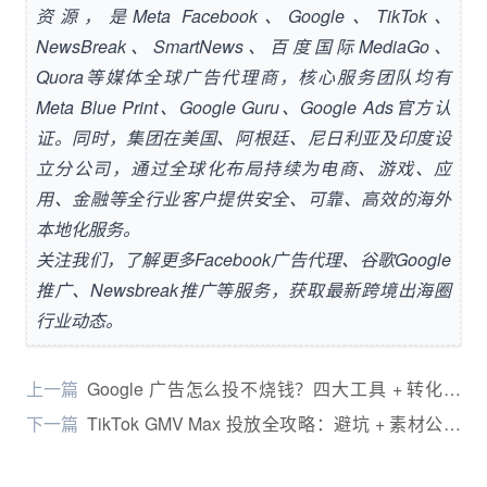
资源，是
Meta Facebook
、
Google
、
TikTok
、
NewsBreak
、
SmartNews
、百度国际
MediaGo
、
Quora
等媒体全球广告代理商，核心服务团队均有
Meta Blue Print、Google Guru、Google Ads官方认
证。同时，集团在美国、阿根廷、尼日利亚及印度设
立分公司，通过全球化布局持续为电商、游戏、应
用、金融等全行业客户提供安全、可靠、高效的海外
本地化服务。
关注我们，了解更多
Facebook广告代理
、
谷歌Google
推广
、
Newsbreak推广
等服务，获取最新
跨境
出海圈
行业动态
。
上一篇
Google 广告怎么投不烧钱？四大工具 + 转化链
路，跨境电商精准获客攻略
下一篇
TikTok GMV Max 投放全攻略：避坑 + 素材公式
+ 精细化运营，小预算撬动高 ROI