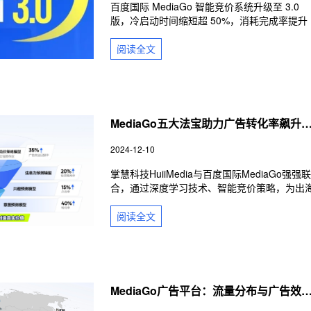
百度国际 MediaGo 智能竞价系统升级至 3.0
版，冷启动时间缩短超 50%，消耗完成率提升
58%。Max CV 与 tCPA 模式双优化，适配跨境
电商、游戏出海等场景。掌慧科技作为官方代
阅读
全文
理，提供本土化流量匹配与策略服务，助企业
升海外广告 ROI。
MediaGo五大法宝助力广告转化率飙升
掌慧科技携手百度国际开启出海新篇章
2024-12-10
掌慧科技HuiiMedia与百度国际MediaGo强强联
合，通过深度学习技术、智能竞价策略，为出
企业提供效果导向的广告服务。深入了解
MediaGo的五大深度学习模型，如何精准作用
阅读
全文
营销全链路，提升转化率，以及SmartBid智能
价产品如何帮助广告主获得最大转化。掌握
MediaGo的流量分布特点和广告效果评估，优
您的海外营销策略。
MediaGo广告平台：流量分布与广告效
深度解析