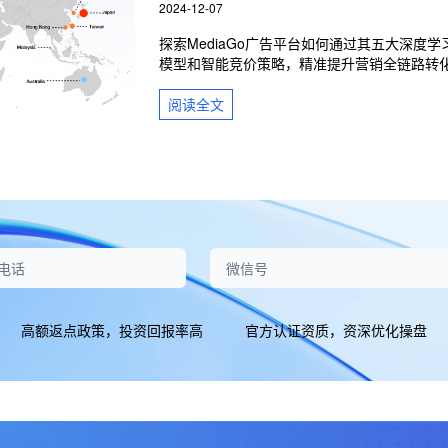
2024-12-07
探索MediaGo广告平台如何通过其五大深度学
模型和智能竞价策略，精准提升营销全链路转
率。深入了解MediaGo的流量分布特点，以及
何利用这些优势优化广告效果，为出海企业提
阅读
全文
专业的营销干货。
高额返点政策，投资回报率高
官方认证资质，资深优化操盘