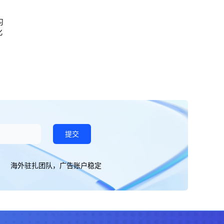
习
化
如
供
提交
海外驻扎团队，广告账户稳定