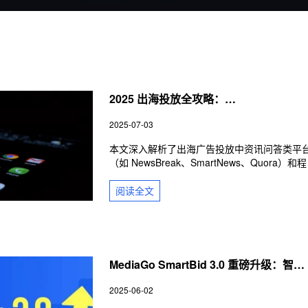
2025 出海投放全攻略：
NewsBreak/SmartNews/Quora及
2025-07-03
MediaGo/MiQ/RTB House等广告平台深
度解析
本文深入解析了出海广告投放中资讯问答类平
（如 NewsBreak、SmartNews、Quora）和程
序化广告平台（如 MediaGo、MiQ、RTB
House、Smadex）的特点与优势。通过详细分
阅读
全文
析各平台的用户画像、适投品类、广告版位、
价策略及最佳实践，帮助广告主选择合适的投
平台，优化广告效果，实现海外市场的精准营
与增长。
MediaGo SmartBid 3.0 重磅升级：智能
竞价破解出海广告起量与稳定双难题
2025-06-02