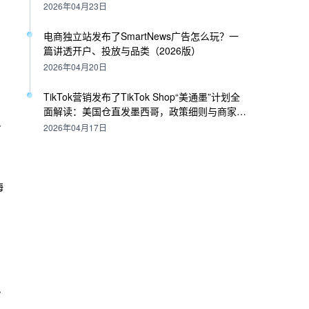
理必读指南
2026年04月23日
电商独立站发布了SmartNews广告怎么玩？一
篇讲透开户、投放与品类（2026版）
提
2026年04月20日
TikTok营销发布了TikTok Shop“美通墨”计划全
面解读：美国仓直发墨西哥，政策细则与商家策
：
略
2026年04月17日
海
于
竞
化
果