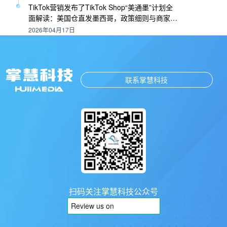
TikTok营销发布了TikTok Shop“美通墨”计划全
面解读：美国仓直发墨西哥，政策细则与商家策
略
2026年04月17日
联系掌慧科技
扫码关注掌慧科技公众号