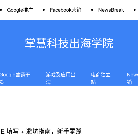
Google推广
Facebook营销
NewsBreak
掌慧科技出海学院
Google营销干
游戏及应用出
电商独立
New
货
海
站
销
 OE 填写 + 避坑指南，新手零踩