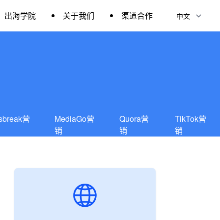
出海学院
关于我们
渠道合作
sbreak营
MediaGo营
Quora营
TikTok营
销
销
销